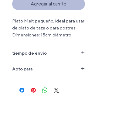
Agregar al carrito
Plato Melt pequeño, ideal para usar
de plato de taza o para postres.
Dimensiones: 15cm diámetro
tiempo de envío
Envío a Bogotá 2 días
Apto para
Envío a Nivel nacional 3-4 días
Todas nuestras piezas sirven para:
Contacto con alimentos
Hornomicroondas
Maquinalava vajillas
Horno convencional
contáctanos
Airfriyer
Líneas de atención al cliente
Whats app:
3208364482
hola@amasaceramica.com