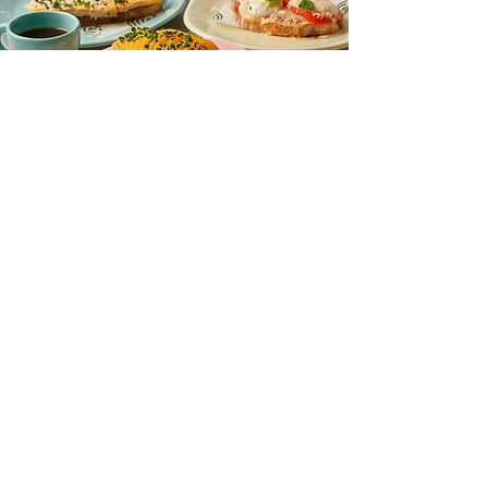
¡Suscríbete a nuestra
lista de correos!
Acepto los términos y
condiciones
Enviar